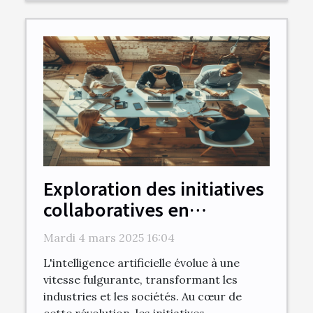
Exploration des initiatives
collaboratives en
intelligence artificielle
Mardi 4 mars 2025 16:04
L'intelligence artificielle évolue à une
vitesse fulgurante, transformant les
industries et les sociétés. Au cœur de
cette révolution, les initiatives