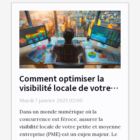
Comment optimiser la
visibilité locale de votre
PME avec le SEO et la
Mardi 7 janvier 2025 02:00
création de sites
Dans un monde numérique où la
concurrence est féroce, assurer la
visibilité locale de votre petite et moyenne
entreprise (PME) est un enjeu majeur. Le