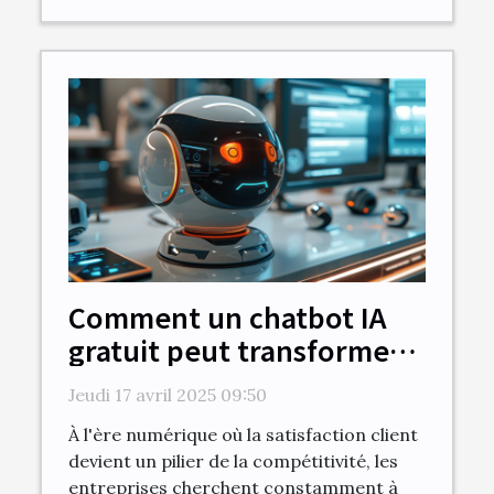
Comment un chatbot IA
gratuit peut transformer
votre service client
Jeudi 17 avril 2025 09:50
À l'ère numérique où la satisfaction client
devient un pilier de la compétitivité, les
entreprises cherchent constamment à