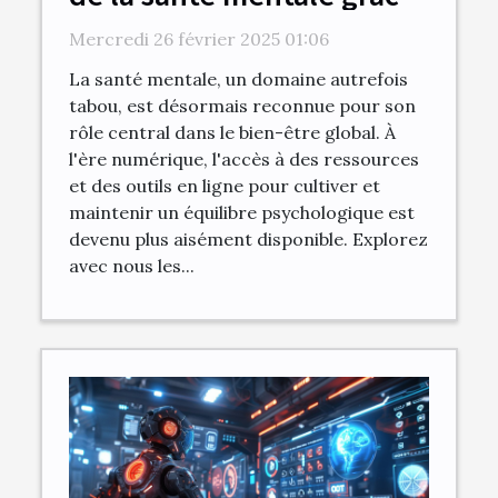
à des initiatives en ligne
Mercredi 26 février 2025 01:06
La santé mentale, un domaine autrefois
tabou, est désormais reconnue pour son
rôle central dans le bien-être global. À
l'ère numérique, l'accès à des ressources
et des outils en ligne pour cultiver et
maintenir un équilibre psychologique est
devenu plus aisément disponible. Explorez
avec nous les...