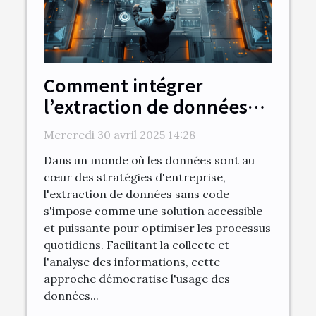
Comment intégrer
l’extraction de données
sans code dans votre flux
Mercredi 30 avril 2025 14:28
de travail quotidien
Dans un monde où les données sont au
cœur des stratégies d'entreprise,
l'extraction de données sans code
s'impose comme une solution accessible
et puissante pour optimiser les processus
quotidiens. Facilitant la collecte et
l'analyse des informations, cette
approche démocratise l'usage des
données...