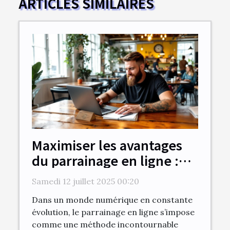
ARTICLES SIMILAIRES
Maximiser les avantages
du parrainage en ligne :
stratégies et bénéfices
Samedi 12 juillet 2025 00:20
Dans un monde numérique en constante
évolution, le parrainage en ligne s’impose
comme une méthode incontournable