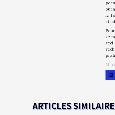
perm
ou i
le t
stra
Pour
se m
rée
rech
prat
Mard
ARTICLES SIMILAIR