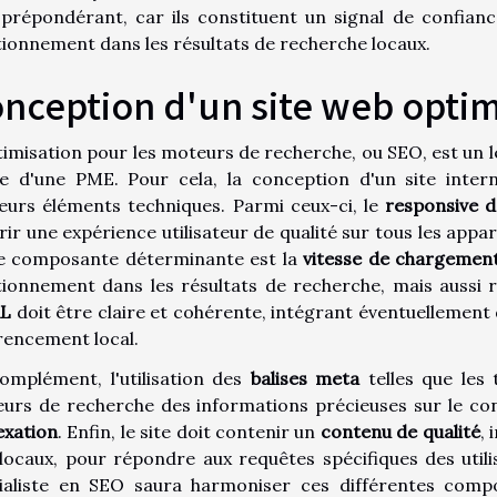
 prépondérant, car ils constituent un signal de confian
tionnement dans les résultats de recherche locaux.
nception d'un site web optim
timisation pour les moteurs de recherche, ou SEO, est un le
le d'une PME. Pour cela, la conception d'un site inter
ieurs éléments techniques. Parmi ceux-ci, le
responsive d
frir une expérience utilisateur de qualité sur tous les appar
e composante déterminante est la
vitesse de chargemen
tionnement dans les résultats de recherche, mais aussi ret
RL
doit être claire et cohérente, intégrant éventuellement
rencement local.
omplément, l'utilisation des
balises meta
telles que les 
urs de recherche des informations précieuses sur le con
exation
. Enfin, le site doit contenir un
contenu de qualité
,
 locaux, pour répondre aux requêtes spécifiques des uti
ialiste en SEO saura harmoniser ces différentes comp