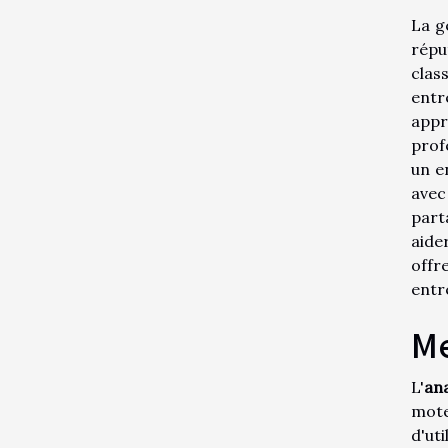
La g
répu
clas
entr
appr
prof
un e
avec
part
aide
offr
entr
Me
L'
an
mote
d'ut