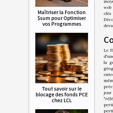
moye
web 
Maîtriser la Fonction
clés
$sum pour Optimiser
Déco
vos Programmes
deva
Co
Le S
d'un
la g
géog
entr
même
préc
Tout savoir sur le
jour
blocage des fonds PCE
"réf
chez LCL
pert
pert