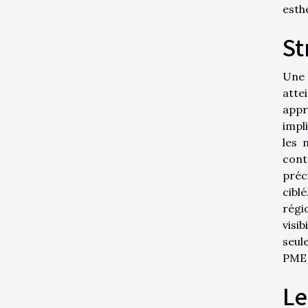
esth
St
Une 
atte
appr
impl
les 
cont
préc
cibl
régi
visi
seul
PME 
Le