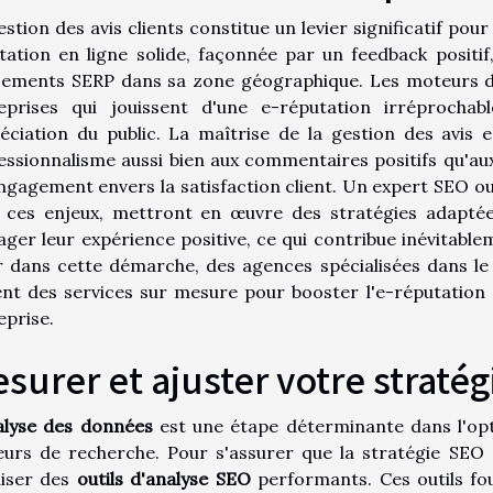
estion des avis clients constitue un levier significatif pour
tation en ligne solide, façonnée par un feedback posit
sements SERP dans sa zone géographique. Les moteurs de
eprises qui jouissent d'une e-réputation irréprochabl
éciation du public. La maîtrise de la gestion des avis e
essionnalisme aussi bien aux commentaires positifs qu'a
ngagement envers la satisfaction client. Un expert SEO o
 ces enjeux, mettront en œuvre des stratégies adapt
ager leur expérience positive, ce qui contribue inévitablem
r dans cette démarche, des agences spécialisées dans 
ent des services sur mesure pour booster l'e-réputation 
eprise.
surer et ajuster votre straté
alyse des données
est une étape déterminante dans l'opti
urs de recherche. Pour s'assurer que la stratégie SEO a
iliser des
outils d'analyse SEO
performants. Ces outils fou