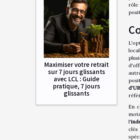
rôle
posi
Co
L'op
loca
plus
Maximiser votre retrait
d'of
sur 7 jours glissants
autr
avec LCL : Guide
posi
pratique, 7 jours
d'U
glissants
réfé
En c
mote
l'
ind
clés
spéc