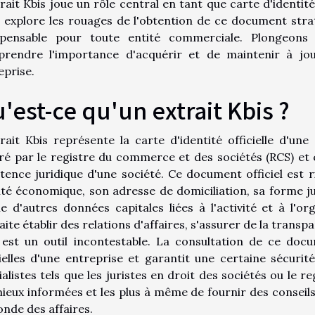
trait Kbis joue un rôle central en tant que carte d'identité
t explore les rouages de l'obtention de ce document straté
spensable pour toute entité commerciale. Plongeons 
rendre l'importance d'acquérir et de maintenir à jour
eprise.
'est-ce qu'un extrait Kbis ?
trait Kbis représente la carte d'identité officielle d'u
vré par le registre du commerce et des sociétés (RCS) et
istence juridique d'une société. Ce document officiel est r
tité économique, son adresse de domiciliation, sa forme jur
le d'autres données capitales liées à l'activité et à l'o
ite établir des relations d'affaires, s'assurer de la transpa
 est un outil incontestable. La consultation de ce doc
cielles d'une entreprise et garantit une certaine sécuri
ialistes tels que les juristes en droit des sociétés ou le r
mieux informées et les plus à même de fournir des conseils re
onde des affaires.