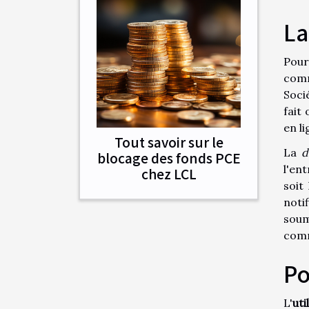
La
Pou
comm
Soci
fait
en l
Tout savoir sur le
La
d
blocage des fonds PCE
l'en
chez LCL
soit
notif
soum
comm
Po
L'
uti