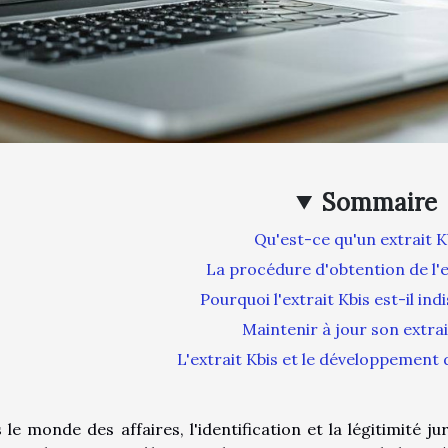
Sommaire
Qu'est-ce qu'un extrait K
La procédure d'obtention de l'e
Pourquoi l'extrait Kbis est-il ind
Maintenir à jour son extrai
L'extrait Kbis et le développement 
 le monde des affaires, l'identification et la légitimité j