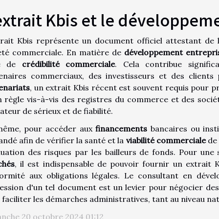
extrait Kbis et le développem
trait Kbis représente un document officiel attestant de la
été commerciale. En matière de
développement entrepri
e de
crédibilité commerciale
. Cela contribue signifi
enaires commerciaux, des investisseurs et des clients 
enariats
, un extrait Kbis récent est souvent requis pour p
n règle vis-à-vis des registres du commerce et des soc
ateur de sérieux et de fiabilité.
même, pour accéder aux
financements
bancaires ou insti
ndé afin de vérifier la santé et la
viabilité commerciale
de 
aluation des risques par les bailleurs de fonds. Pour une s
chés
, il est indispensable de pouvoir fournir un extrait 
ormité aux obligations légales. Le consultant en déve
ession d'un tel document est un levier pour négocier de
 faciliter les démarches administratives, tant au niveau nat
nche 20 octobre 2024 01:12