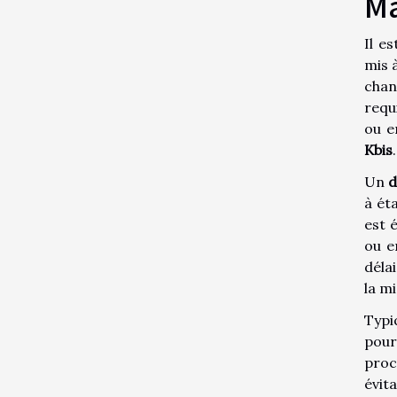
Ma
Il e
mis 
chan
requ
ou e
Kbis
.
Un
d
à ét
est 
ou e
déla
la mi
Typi
pour
proc
évita