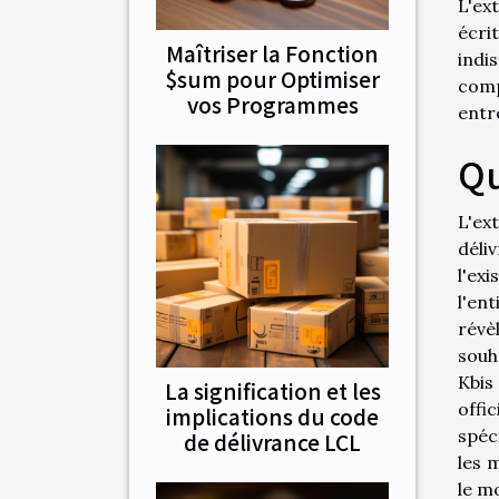
L'ex
écri
Maîtriser la Fonction
indi
$sum pour Optimiser
comp
vos Programmes
entr
Qu
L'ex
déli
l'ex
l'en
révè
souha
Kbis
La signification et les
offi
implications du code
spéc
de délivrance LCL
les 
le m