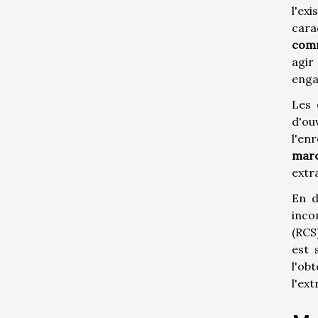
l'ex
cara
comm
agir
enga
Les
d'ou
l'en
marc
extr
En d
inco
(RCS
est 
l'ob
l'ext