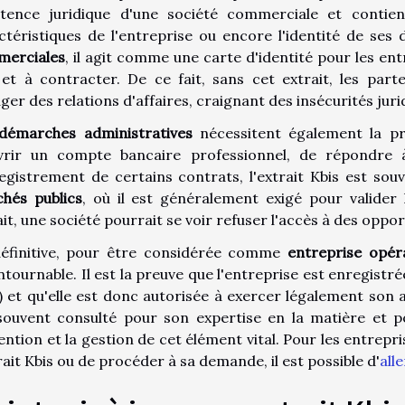
istence juridique d'une société commerciale et contie
ctéristiques de l'entreprise ou encore l'identité de ses
erciales
, il agit comme une carte d'identité pour les ent
 et à contracter. De ce fait, sans cet extrait, les par
ger des relations d'affaires, craignant des insécurités juri
démarches administratives
nécessitent également la prés
vrir un compte bancaire professionnel, de répondre 
registrement de certains contrats, l'extrait Kbis est sou
hés publics
, où il est généralement exigé pour valider
ait, une société pourrait se voir refuser l'accès à des opp
éfinitive, pour être considérée comme
entreprise opéra
ntournable. Il est la preuve que l'entreprise est enregist
) et qu'elle est donc autorisée à exercer légalement son ac
souvent consulté pour son expertise en la matière et
tention et la gestion de cet élément vital. Pour les entrep
rait Kbis ou de procéder à sa demande, il est possible d'
all