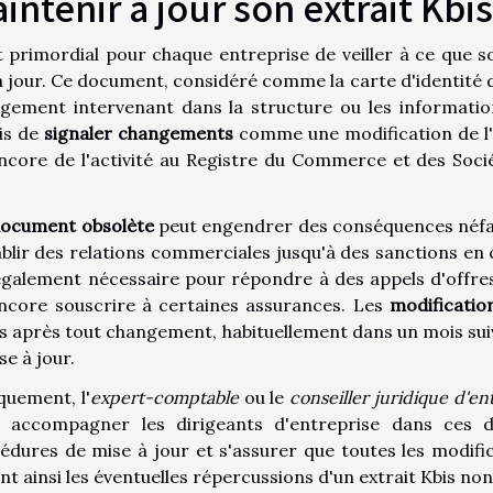
intenir à jour son extrait Kbis
st primordial pour chaque entreprise de veiller à ce que 
à jour. Ce document, considéré comme la carte d'identité de
gement intervenant dans la structure ou les informations
is de
signaler changements
comme une modification de l'a
ncore de l'activité au Registre du Commerce et des Soc
ocument obsolète
peut engendrer des conséquences néfaste
ablir des relations commerciales jusqu'à des sanctions en c
également nécessaire pour répondre à des appels d'offre
ncore souscrire à certaines assurances. Les
modificatio
is après tout changement, habituellement dans un mois suiv
se à jour.
quement, l'
expert-comptable
ou le
conseiller juridique d'en
 accompagner les dirigeants d'entreprise dans ces dé
édures de mise à jour et s'assurer que toutes les modifi
nt ainsi les éventuelles répercussions d'un extrait Kbis non