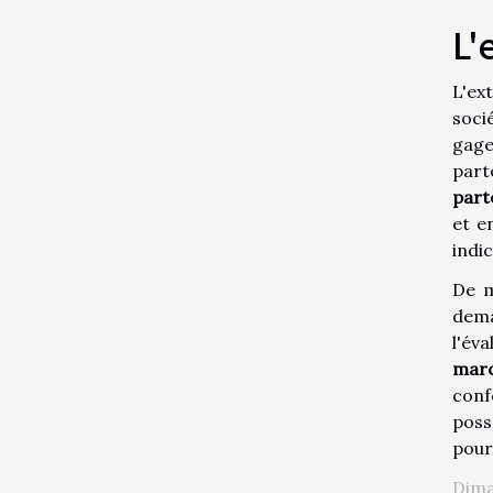
L'
L'ex
soci
gag
part
part
et e
indic
De 
dema
l'év
mar
conf
poss
pour
Dima