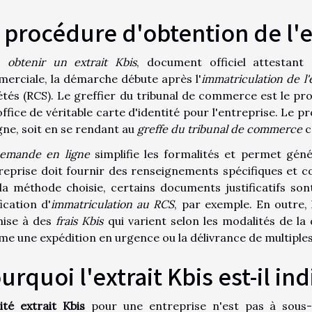
 procédure d'obtention de l'e
r
obtenir un extrait Kbis
, document officiel attestant 
erciale, la démarche débute après l'
immatriculation de l'
étés (RCS). Le greffier du tribunal de commerce est le prof
 office de véritable carte d'identité pour l'entreprise. Le
igne, soit en se rendant au
greffe du tribunal de commerce
c
emande en ligne
simplifie les formalités et permet gén
treprise doit fournir des renseignements spécifiques et c
 la méthode choisie, certains documents justificatifs son
ication d'
immatriculation au RCS
, par exemple. En outre,
ise à des
frais Kbis
qui varient selon les modalités de la 
e une expédition en urgence ou la délivrance de multiples
urquoi l'extrait Kbis est-il in
lité extrait Kbis
pour une entreprise n'est pas à sous-e