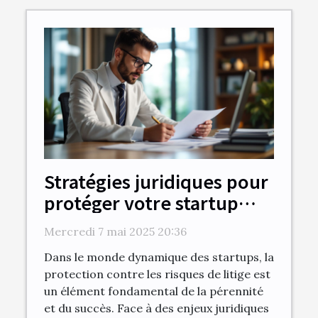
Stratégies juridiques pour
protéger votre startup
contre les risques de litige
Mercredi 7 mai 2025 20:36
Dans le monde dynamique des startups, la
protection contre les risques de litige est
un élément fondamental de la pérennité
et du succès. Face à des enjeux juridiques