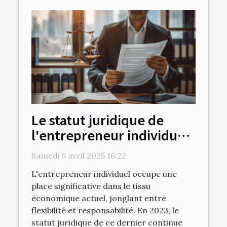
Le statut juridique de
l'entrepreneur individuel
en 2023 avantages et
Samedi 5 avril 2025 16:22
contraintes
L'entrepreneur individuel occupe une
place significative dans le tissu
économique actuel, jonglant entre
flexibilité et responsabilité. En 2023, le
statut juridique de ce dernier continue