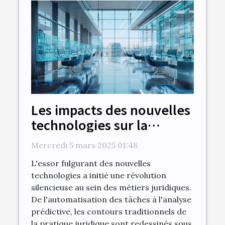
Les impacts des nouvelles
technologies sur la
pratique juridique
Mercredi 5 mars 2025 01:48
L'essor fulgurant des nouvelles
technologies a initié une révolution
silencieuse au sein des métiers juridiques.
De l'automatisation des tâches à l'analyse
prédictive, les contours traditionnels de
la pratique juridique sont redessinés sous