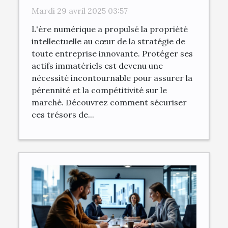
sécuriser ses actifs
Mardi 29 avril 2025 03:57
immatériels en milieu
L'ère numérique a propulsé la propriété
entrepreneurial
intellectuelle au cœur de la stratégie de
toute entreprise innovante. Protéger ses
actifs immatériels est devenu une
nécessité incontournable pour assurer la
pérennité et la compétitivité sur le
marché. Découvrez comment sécuriser
ces trésors de...