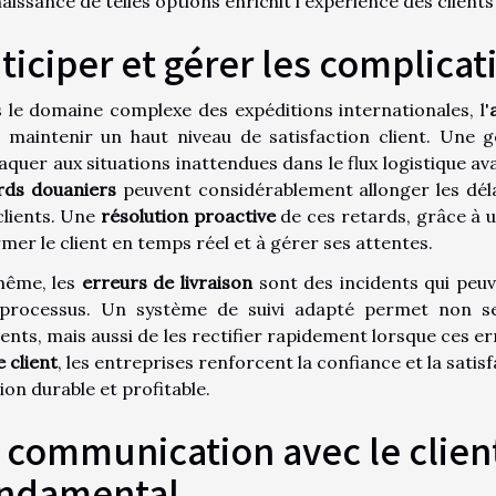
issance de telles options enrichit l'expérience des clients 
ticiper et gérer les complicat
 le domaine complexe des expéditions internationales, l'
 maintenir un haut niveau de satisfaction client. Une 
taquer aux situations inattendues dans le flux logistique a
rds douaniers
peuvent considérablement allonger les délai
clients. Une
résolution proactive
de ces retards, grâce à u
rmer le client en temps réel et à gérer ses attentes.
ême, les
erreurs de livraison
sont des incidents qui peuv
processus. Un système de suivi adapté permet non se
dents, mais aussi de les rectifier rapidement lorsque ces er
e client
, les entreprises renforcent la confiance et la satisf
ion durable et profitable.
 communication avec le client 
ndamental