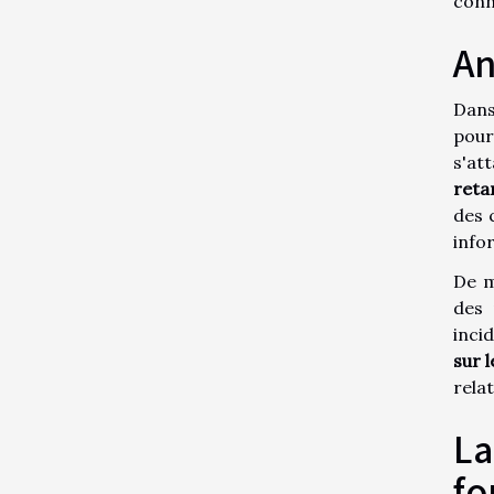
conna
An
Dans
pour
s'at
reta
des 
info
De m
des 
inci
sur l
relat
La
fo