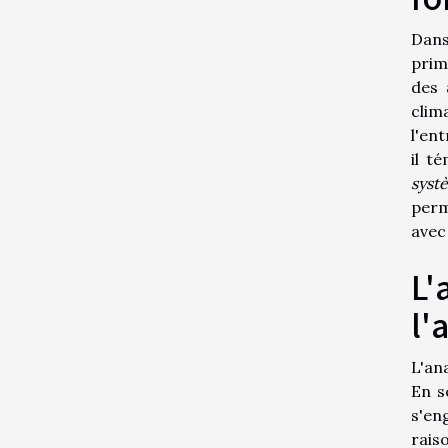
Dans
prim
des
clim
l'en
il t
systè
perm
avec 
L'
l'
L'an
En s
s'en
rais