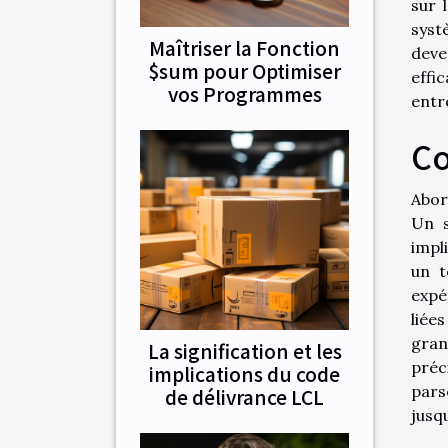
sur 
syst
Maîtriser la Fonction
deve
$sum pour Optimiser
effi
vos Programmes
entr
Co
Abor
Un s
impl
un t
expér
liée
gran
La signification et les
préci
implications du code
pars
de délivrance LCL
jusqu