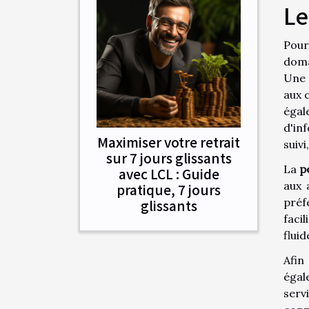
Le
Pour
doma
Une 
aux 
égal
d'in
Maximiser votre retrait
suivi
sur 7 jours glissants
La
p
avec LCL : Guide
aux 
pratique, 7 jours
préf
glissants
facil
fluid
Afin
égal
serv