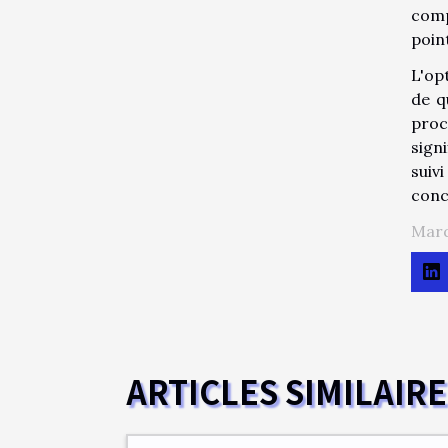
comp
poin
L'op
de q
proc
signi
suiv
conc
Mard
ARTICLES SIMILAIR